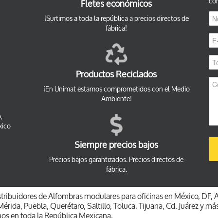
co
Fletes económicos
¡Surtimos a toda la república a precios directos de
fábrica!
Productos Reciclados
¡En Unimat estamos comprometidos con el Medio
Ambiente!
,
xico
Siempre precios bajos
Precios bajos garantizados. Precios directos de
fábrica.
ribuidores de Alfombras modulares para oficinas en México, DF, 
érida, Puebla, Querétaro, Saltillo, Toluca, Tijuana, Cd. Juárez y má
mos en toda la República Mexicana.