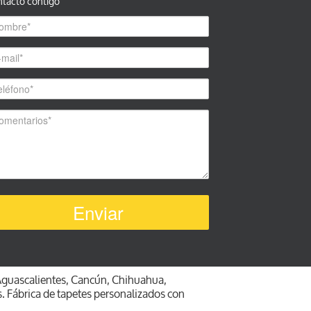
ntacto contigo
Aguascalientes, Cancún, Chihuahua,
s. Fábrica de tapetes personalizados con