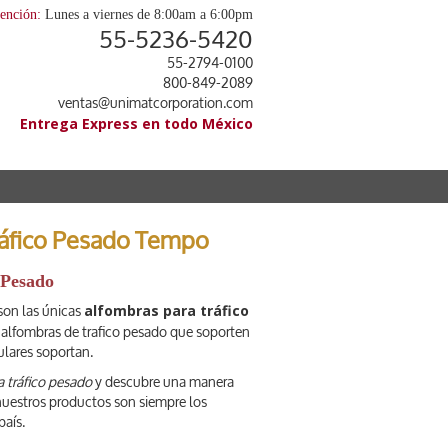
tención:
Lunes a viernes de 8:00am a 6:00pm
55-5236-5420
55-2794-0100
800-849-2089
ventas@unimatcorporation.com
Entrega Express en todo México
ráfico Pesado Tempo
 Pesado
alfombras para tráfico
son las únicas
 alfombras de trafico pesado que soporten
lares soportan.
a tráfico pesado
y descubre una manera
s nuestros productos son siempre los
país.