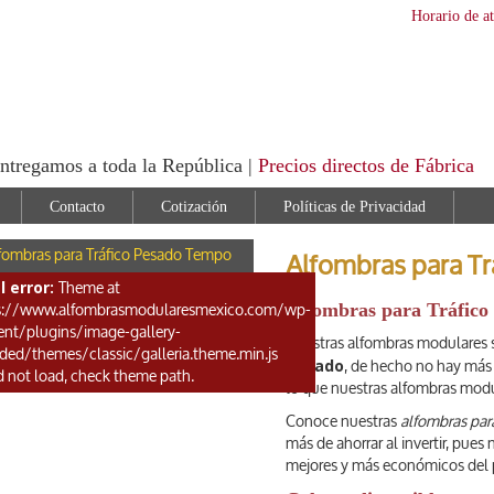
Horario de a
ntregamos a toda la República |
Precios directos de Fábrica
Contacto
Cotización
Políticas de Privacidad
fombras para Tráfico Pesado Tempo
Alfombras para T
l error:
Theme at
Alfombras para Tráfico
s://www.alfombrasmodularesmexico.com/wp-
ent/plugins/image-gallery-
Nuestras alfombras modulares 
aded/themes/classic/galleria.theme.min.js
pesado
, de hecho no hay más
d not load, check theme path.
lo que nuestras alfombras modu
Conoce nuestras
alfombras par
más de ahorrar al invertir, pue
mejores y más económicos del 