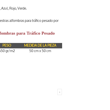
zul, Rojo, Verde.
estras alfombras para tráfico pesado por
Alfombras para Tráfico Pesado
PESO
MEDIDA DE LA PIEZA
650 gr/m2
50 cm x 50 cm
›