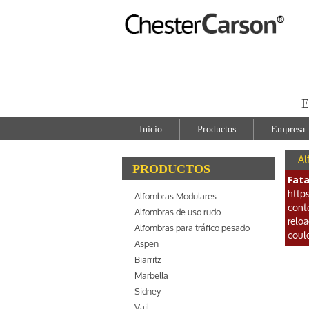
E
Inicio
Productos
Empresa
Al
PRODUCTOS
Fata
http
Alfombras Modulares
cont
Alfombras de uso rudo
relo
Alfombras para tráfico pesado
coul
Aspen
Biarritz
Marbella
Sidney
Vail