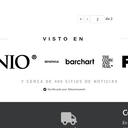
«
‹
de
2
VISTO EN
Y CERCA DE 400 SITIOS DE NOTICIAS
Verificado por
Altamiraweb
C
En