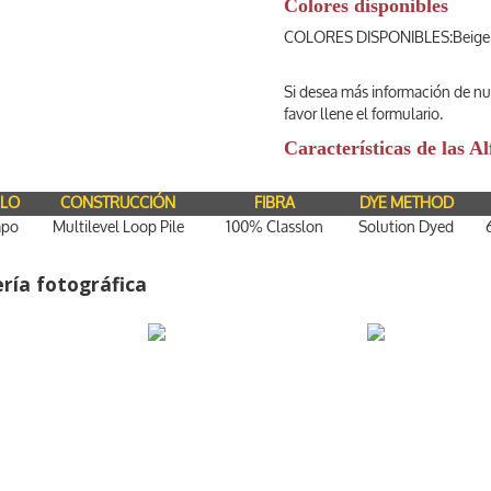
Colores disponibles
COLORES DISPONIBLES:Beige, A
Si desea más información de nu
favor llene el formulario.
Características de las 
ILO
CONSTRUCCIÓN
FIBRA
DYE METHOD
po
Multilevel Loop Pile
100% Classlon
Solution Dyed
ería fotográfica