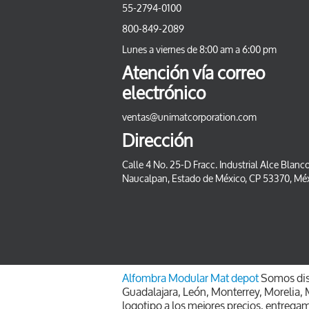
55-2794-0100
800-849-2089
Lunes a viernes de 8:00 am a 6:00 pm
Atención vía correo
electrónico
ventas@unimatcorporation.com
Dirección
Calle 4 No. 25-D Fracc. Industrial Alce Blanco
Naucalpan, Estado de México, CP 53370, Mé
Alfombra Modular
Mat depot
Somos dist
Guadalajara, León, Monterrey, Morelia, M
logotipo a los mejores precios, entrega