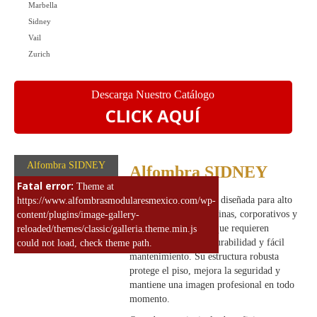
Marbella
Sidney
Vail
Zurich
Descarga Nuestro Catálogo
CLICK AQUÍ
Alfombra SIDNEY
Alfombra SIDNEY
Fatal error:
Theme at
Alfombra de uso rudo diseñada para alto
https://www.alfombrasmodularesmexico.com/wp-
tráfico, ideal para oficinas, corporativos y
content/plugins/image-gallery-
espacios comerciales que requieren
reloaded/themes/classic/galleria.theme.min.js
máxima resistencia, durabilidad y fácil
could not load, check theme path.
mantenimiento. Su estructura robusta
protege el piso, mejora la seguridad y
mantiene una imagen profesional en todo
momento.