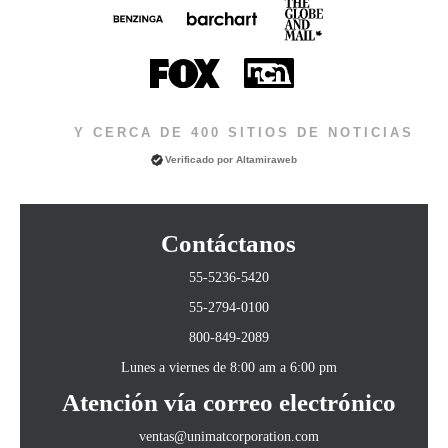
Y CERCA DE 400 SITIOS DE NOTICIAS
Verificado por
Altamiraweb
Contáctanos
55-5236-5420
55-2794-0100
800-849-2089
Lunes a viernes de 8:00 am a 6:00 pm
Atención vía correo electrónico
ventas@unimatcorporation.com