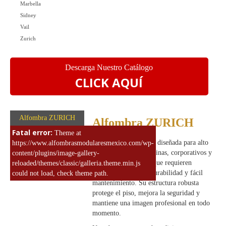
Marbella
Sidney
Vail
Zurich
Descarga Nuestro Catálogo
CLICK AQUÍ
Alfombra ZURICH
Alfombra ZURICH
Fatal error:
Theme at
Alfombra de uso rudo diseñada para alto
https://www.alfombrasmodularesmexico.com/wp-
tráfico, ideal para oficinas, corporativos y
content/plugins/image-gallery-
espacios comerciales que requieren
reloaded/themes/classic/galleria.theme.min.js
máxima resistencia, durabilidad y fácil
could not load, check theme path.
mantenimiento. Su estructura robusta
protege el piso, mejora la seguridad y
mantiene una imagen profesional en todo
momento.