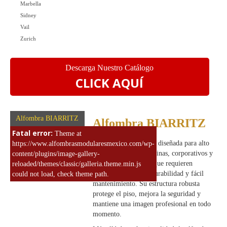
Marbella
Sidney
Vail
Zurich
Descarga Nuestro Catálogo
CLICK AQUÍ
Alfombra BIARRITZ
Alfombra BIARRITZ
Fatal error:
Theme at
Alfombra de uso rudo diseñada para alto
https://www.alfombrasmodularesmexico.com/wp-
tráfico, ideal para oficinas, corporativos y
content/plugins/image-gallery-
espacios comerciales que requieren
reloaded/themes/classic/galleria.theme.min.js
máxima resistencia, durabilidad y fácil
could not load, check theme path.
mantenimiento. Su estructura robusta
protege el piso, mejora la seguridad y
mantiene una imagen profesional en todo
momento.