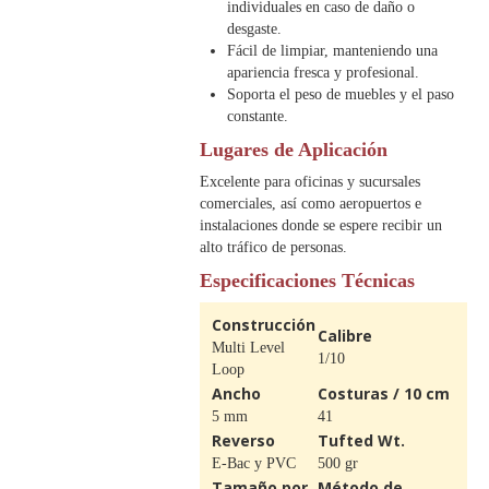
individuales en caso de daño o
desgaste.
Fácil de limpiar, manteniendo una
apariencia fresca y profesional.
Soporta el peso de muebles y el paso
constante.
Lugares de Aplicación
Excelente para oficinas y sucursales
comerciales, así como aeropuertos e
instalaciones donde se espere recibir un
alto tráfico de personas.
Especificaciones Técnicas
Construcción
Calibre
Multi Level
1/10
Loop
Ancho
Costuras / 10 cm
5 mm
41
Reverso
Tufted Wt.
E-Bac y PVC
500 gr
Tamaño por
Método de