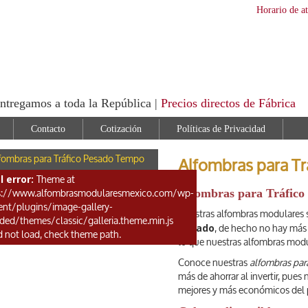
Horario de a
ntregamos a toda la República |
Precios directos de Fábrica
Contacto
Cotización
Políticas de Privacidad
fombras para Tráfico Pesado Tempo
Alfombras para T
l error:
Theme at
Alfombras para Tráfico
s://www.alfombrasmodularesmexico.com/wp-
ent/plugins/image-gallery-
Nuestras alfombras modulares 
aded/themes/classic/galleria.theme.min.js
pesado
, de hecho no hay más
d not load, check theme path.
lo que nuestras alfombras modu
Conoce nuestras
alfombras par
más de ahorrar al invertir, pue
mejores y más económicos del 