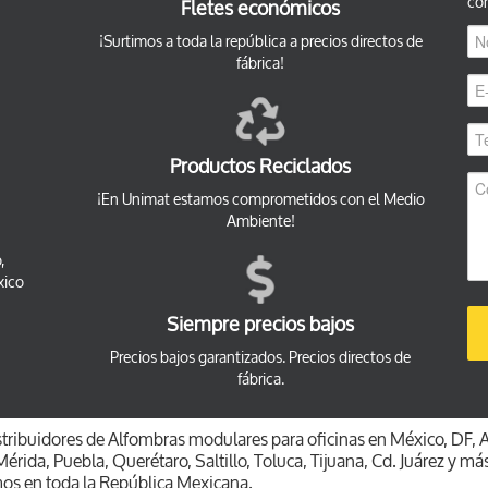
co
Fletes económicos
¡Surtimos a toda la república a precios directos de
fábrica!
Productos Reciclados
¡En Unimat estamos comprometidos con el Medio
Ambiente!
,
xico
Siempre precios bajos
Precios bajos garantizados. Precios directos de
fábrica.
ribuidores de Alfombras modulares para oficinas en México, DF, 
érida, Puebla, Querétaro, Saltillo, Toluca, Tijuana, Cd. Juárez y má
mos en toda la República Mexicana.