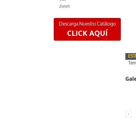
Zurich
Descarga Nuestro Catálogo
CLICK AQUÍ
EST
Tem
Gal
‹