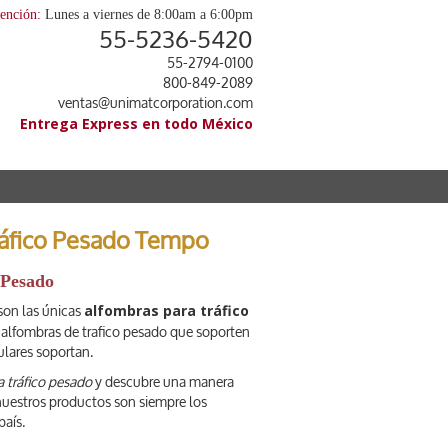
tención:
Lunes a viernes de 8:00am a 6:00pm
55-5236-5420
55-2794-0100
800-849-2089
ventas@unimatcorporation.com
Entrega Express en todo México
ráfico Pesado Tempo
 Pesado
alfombras para tráfico
son las únicas
 alfombras de trafico pesado que soporten
lares soportan.
a tráfico pesado
y descubre una manera
s nuestros productos son siempre los
país.