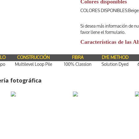
Colores disponibles
COLORES DISPONIBLES:Beige, A
Si desea más información de nu
favor llene el formulario.
Características de las 
ILO
CONSTRUCCIÓN
FIBRA
DYE METHOD
po
Multilevel Loop Pile
100% Classlon
Solution Dyed
ería fotográfica