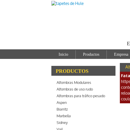
E
Inicio
Productos
Empresa
Al
PRODUCTOS
Fata
http
Alfombras Modulares
cont
Alfombras de uso rudo
relo
Alfombras para tráfico pesado
coul
Aspen
Biarritz
Marbella
Sidney
Vail