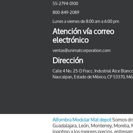
55-2794-0100
800-849-2089
Lunes a viernes de 8:00 am a 6:00 pm
Atención vía correo
electrónico
ventas@unimatcorporation.com
Dirección
Calle 4 No. 25-D Fracc. Industrial Alce Blanco
Naucalpan, Estado de México, CP 53370, Mé
Alfombra Modular
Mat depot
Somos dist
Guadalajara, León, Monterrey, Morelia, M
logotipo a los mejores precios, entrega