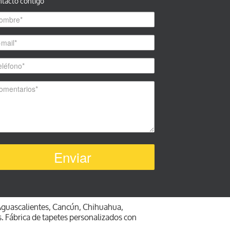
ntacto contigo
Aguascalientes, Cancún, Chihuahua,
s. Fábrica de tapetes personalizados con