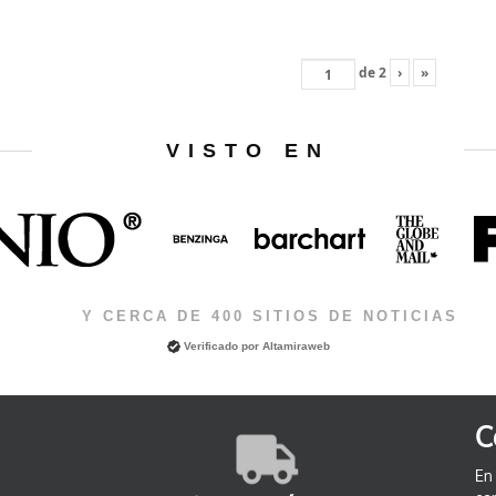
de
2
›
»
VISTO EN
Y CERCA DE 400 SITIOS DE NOTICIAS
Verificado por
Altamiraweb
C
En