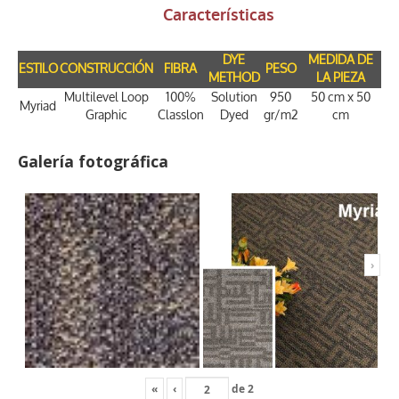
Características
DYE
MEDIDA DE
ESTILO
CONSTRUCCIÓN
FIBRA
PESO
METHOD
LA PIEZA
Multilevel Loop
100%
Solution
950
50 cm x 50
Myriad
Graphic
Classlon
Dyed
gr/m2
cm
Galería fotográfica
›
«
‹
de
2