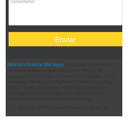
Alfombra Modular
Mat depot
Somos distribuidores de
Alfombras modulares para oficinas en México, DF,
Aguascalientes, Cancún, Chihuahua, Guadalajara, León,
Monterrey, Morelia, Mérida, Puebla, Querétaro, Saltillo,
Toluca, Tijuana, Cd. Juárez y más. Fábrica de tapetes
personalizados con logotipo a los mejores precios,
entregamos en toda la República Mexicana.
© 2000 - 2026 Unimat de México, S.A. de C.V.