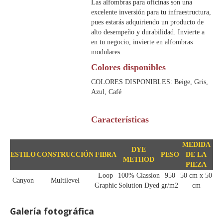
Las alfombras para oficinas son una
excelente inversión para tu infraestructura,
pues estarás adquiriendo un producto de
alto desempeño y durabilidad. Invierte a
en tu negocio, invierte en alfombras
modulares.
Colores disponibles
COLORES DISPONIBLES: Beige, Gris,
Azul, Café
Características
MEDIDA
DYE
ESTILO
CONSTRUCCIÓN
FIBRA
PESO
DE LA
METHOD
PIEZA
Loop
100% Classlon
950
50 cm x 50
Canyon
Multilevel
Graphic
Solution Dyed
gr/m2
cm
Galería fotográfica