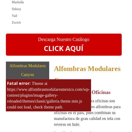
Marbella
Sidney
Vail
Zurich
Descarga Nuestro Catálogo
CLICK AQUÍ
Alfombras Modulares
Alfombras Modulares
Canyon
Canyon
Fatal error:
Theme at
https://www.alfombrasmodularesmexico.com/wp-
Alfombras para Oficinas
content/plugins/image-gallery-
Nuestras alfombras para oficinas son
reloaded/themes/classic/galleria.theme.min.js
simplemente las mejores alfombras para
could not load, check theme path.
oficinas en el país, pues combinan su
manufactura de gran calidad en tela con
reverso en hule.