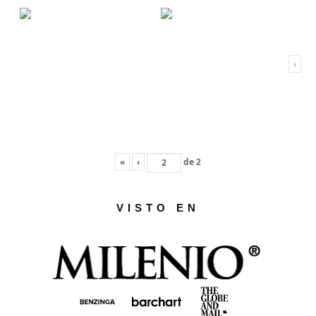
›
«
‹
de
2
VISTO EN