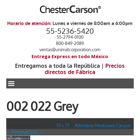
Horario de atención:
Lunes a viernes de 8:00am a 6:00pm
55-5236-5420
55-2794-0100
800-849-2089
ventas@unimatcorporation.com
Entrega Express en todo México
Entregamos a toda la República |
Precios
directos de Fábrica
.
002 022 Grey
Published
marzo 7, 2011
at
77 × 77
in
Alfombras Modulares Canyon
.
← Previous
Next →