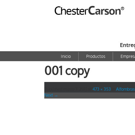
Entre
Inicio
Productos
Empres
001 copy
Published
marzo 7, 2011
at
473 × 353
in
Alfombras
Next →