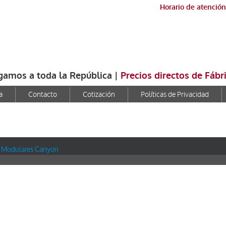
Horario de atención
gamos a toda la República |
Precios directos de Fábr
a
Contacto
Cotización
Políticas de Privacidad
 Modulares Canyon
.