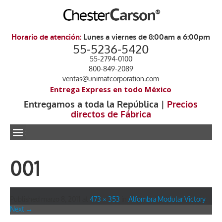
Horario de atención:
Lunes a viernes de 8:00am a 6:00pm
55-5236-5420
55-2794-0100
800-849-2089
ventas@unimatcorporation.com
Entrega Express en todo México
Entregamos a toda la República |
Precios
directos de Fábrica
.
001
Published
marzo 8, 2011
at
473 × 353
in
Alfombra Modular Victory
.
Next →