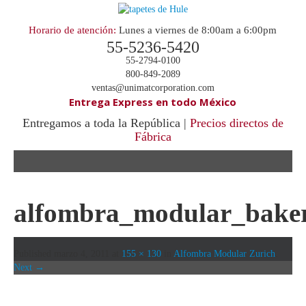
Horario de atención:
Lunes a viernes de 8:00am a 6:00pm
55-5236-5420
55-2794-0100
800-849-2089
ventas@unimatcorporation.com
Entrega Express en todo México
Entregamos a toda la República |
Precios directos de
Fábrica
.
alfombra_modular_bake
Published
marzo 4, 2011
at
155 × 130
in
Alfombra Modular Zurich
.
Next →