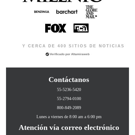
Y CERCA DE 400 SITIOS DE NOTICIAS
Verificado por
Altamiraweb
Contáctanos
55-5236-5420
55-2794-0100
800-849-2089
Lunes a viernes de 8:00 am a 6:00 pm
Atención vía correo electrónico