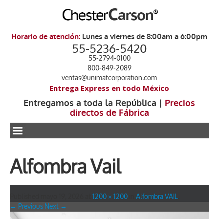
Horario de atención:
Lunes a viernes de 8:00am a 6:00pm
55-5236-5420
55-2794-0100
800-849-2089
ventas@unimatcorporation.com
Entrega Express en todo México
Entregamos a toda la República |
Precios
directos de Fábrica
.
Alfombra Vail
Published
mayo 19, 2026
at
1200 × 1200
in
Alfombra VAIL
.
← Previous
Next →