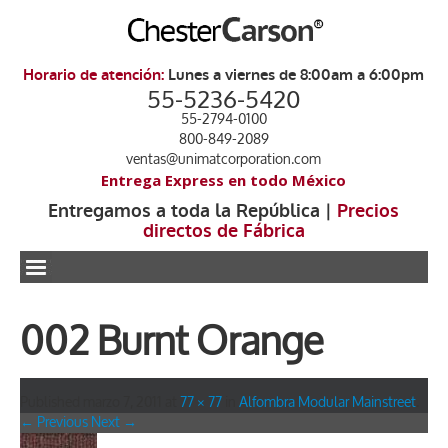
Horario de atención:
Lunes a viernes de 8:00am a 6:00pm
55-5236-5420
55-2794-0100
800-849-2089
ventas@unimatcorporation.com
Entrega Express en todo México
Entregamos a toda la República |
Precios
directos de Fábrica
.
002 Burnt Orange
Published
marzo 7, 2011
at
77 × 77
in
Alfombra Modular Mainstreet
.
← Previous
Next →