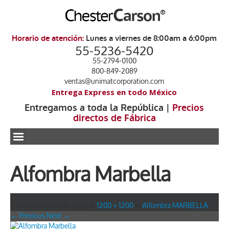
Horario de atención:
Lunes a viernes de 8:00am a 6:00pm
55-5236-5420
55-2794-0100
800-849-2089
ventas@unimatcorporation.com
Entrega Express en todo México
Entregamos a toda la República |
Precios
directos de Fábrica
.
Alfombra Marbella
Published
mayo 18, 2026
at
1200 × 1200
in
Alfombra MARBELLA
.
← Previous
Next →