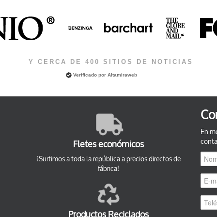
Y CERCA DE 400 SITIOS DE NOTICIAS
Verificado por
Altamiraweb
Co
En me
conta
Fletes económicos
¡Surtimos a toda la república a precios directos de
fábrica!
Productos Reciclados