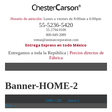
Horario de atención:
Lunes a viernes de 8:00am a 6:00pm
55-5236-5420
55-2794-0100
800-849-2089
ventas@unimatcorporation.com
Entrega Express en todo México
Entregamos a toda la República |
Precios directos de
Fábrica
.
Banner-HOME-2
Published
mayo 15, 2026
at
1200 × 285
in
_Inicio 1
.
Next →