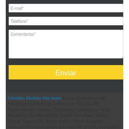
Alfombra Modular
Mat depot
Somos distribuidores de
Alfombras modulares para oficinas en México, DF,
Aguascalientes, Cancún, Chihuahua, Guadalajara, León,
Monterrey, Morelia, Mérida, Puebla, Querétaro, Saltillo,
Toluca, Tijuana, Cd. Juárez y más. Fábrica de tapetes
personalizados con logotipo a los mejores precios, entregamos