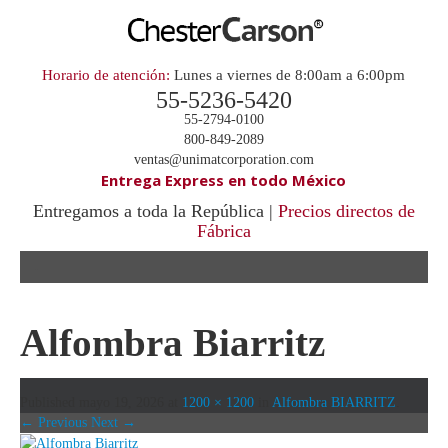
Horario de atención:
Lunes a viernes de 8:00am a 6:00pm
55-5236-5420
55-2794-0100
800-849-2089
ventas@unimatcorporation.com
Entrega Express en todo México
Entregamos a toda la República |
Precios directos de
Fábrica
.
Alfombra Biarritz
Published
mayo 19, 2026
at
1200 × 1200
in
Alfombra BIARRITZ
.
← Previous
Next →