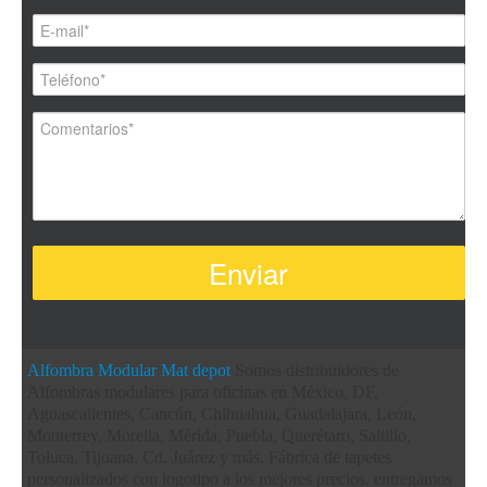
Alfombra Modular
Mat depot
Somos distribuidores de
Alfombras modulares para oficinas en México, DF,
Aguascalientes, Cancún, Chihuahua, Guadalajara, León,
Monterrey, Morelia, Mérida, Puebla, Querétaro, Saltillo,
Toluca, Tijuana, Cd. Juárez y más. Fábrica de tapetes
personalizados con logotipo a los mejores precios, entregamos