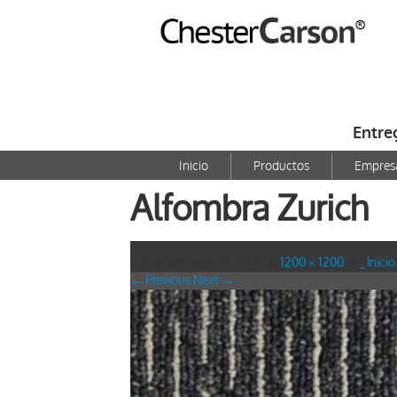
Entre
Inicio
Productos
Empres
Alfombra Zurich
Published
mayo 19, 2026
at
1200 × 1200
in
_Inicio
← Previous
Next →