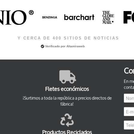
Y CERCA DE 400 SITIOS DE NOTICIAS
Verificado por
Altamiraweb
Co
En me
conta
Fletes económicos
¡Surtimos a toda la república a precios directos de
fábrica!
Productos Reciclados